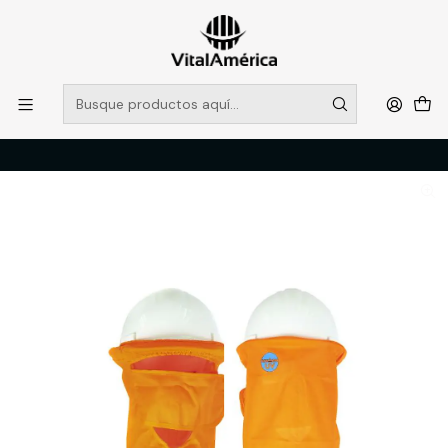
POR SISTEMA FRONTAL SOLO RETIROS EN TIENDA, DESDE
MUCHAS GRACIAS +569 5956 2237
Leer más
Inicio
Catálogo
PROTECCION PERSONAL
CRANEO
CUBRENUCA LEGIONARIO VIAL PROTECCIÓN FACIAL - KUMEN