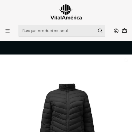
POR SISTEMA FRONTAL SOLO RETIROS EN TIENDA, DESDE
MUCHAS GRACIAS +569 5956 2237
Leer más
Inicio
Catálogo
VESTIMENTA TECNICA Y CORPORATIVA
POLERONES Y CHAQUETAS
PARKA HW PILLOW TRAVELER MUJER NEGRO S