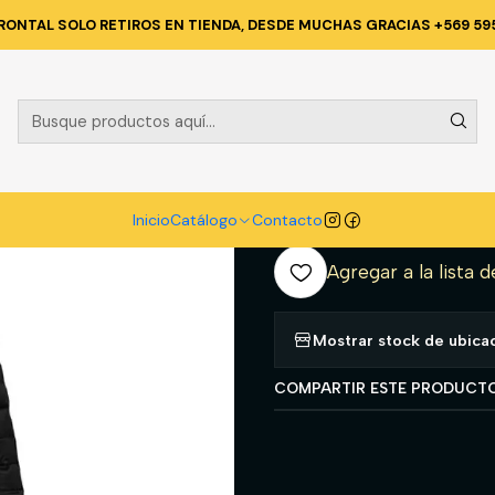
TECNICA Y CORPORATIVA
POLERONES Y CHAQUETAS
PARKA HW PI
RONTAL SOLO RETIROS EN TIENDA, DESDE MUCHAS GRACIAS +569 59
|
PARKA HW P
NEGRO L
A
Inicio
Catálogo
Contacto
Cantidad
Agregar a la lista d
Mostrar stock de ubica
COMPARTIR ESTE PRODUCT