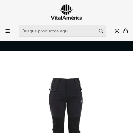
POR SISTEMA FRONTAL SOLO RETIROS EN TIENDA, DESDE
MUCHAS GRACIAS +569 5956 2237
Leer más
Inicio
Catálogo
VESTIMENTA TECNICA Y CORPORATIVA
PANTALONES DE TRABAJO
PANTALON HW NAHUEL MUJER NEGRO S