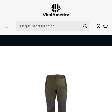
POR SISTEMA FRONTAL SOLO RETIROS EN TIENDA, DESDE
MUCHAS GRACIAS +569 5956 2237
Leer más
Inicio
Catálogo
VESTIMENTA TECNICA Y CORPORATIVA
PANTALONES DE TRABAJO
PANTALON HW NAHUEL HOMBRE VERDE OLIVA L