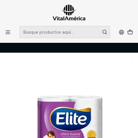
POR SISTEMA FRONTAL SOLO RETIROS EN TIENDA, DESDE
MUCHAS GRACIAS +569 5956 2237
Leer más
Inicio
Catálogo
LIMPIEZA E HIGENE INDUSTRIAL
PAPELERIA
PAPEL HIGENICO ELITE 4X50 MTS D/H