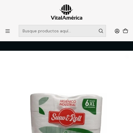
POR SISTEMA FRONTAL SOLO RETIROS EN TIENDA, DESDE
MUCHAS GRACIAS +569 5956 2237
Leer más
Inicio
Catálogo
LIMPIEZA E HIGENE INDUSTRIAL
PAPELERIA
PAPEL HIGENICO 6x300 MTS SUAV&ROLL