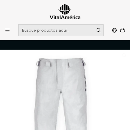
POR SISTEMA FRONTAL SOLO RETIROS EN TIENDA, DESDE
MUCHAS GRACIAS +569 5956 2237
Leer más
Inicio
Catálogo
SOLDADOR
TRAJE SOLDADOR
PANTALON SOLDADOR SICURO CUERO T/XL