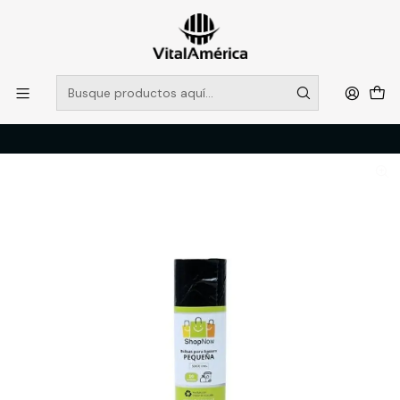
POR SISTEMA FRONTAL SOLO RETIROS EN TIENDA, DESDE
MUCHAS GRACIAS +569 5956 2237
Leer más
Inicio
Catálogo
LIMPIEZA E HIGENE INDUSTRIAL
PRODUCTOS DE LIMPIEZA
BOLSA BASURA 50X70