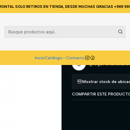
Catálogo
SOLDADOR
TRAJE SOLDADOR
PANTALON CUERO T-XL
RONTAL SOLO RETIROS EN TIENDA, DESDE MUCHAS GRACIAS +569 59
|
PANTALON C
A
Cantidad
Inicio
Catálogo
Contacto
Agregar a la lista d
Mostrar stock de ubica
COMPARTIR ESTE PRODUCT