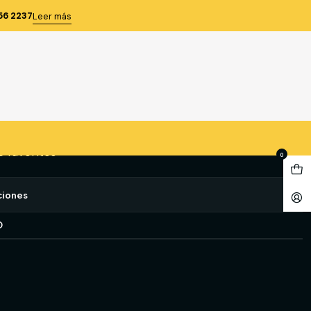
 GETPRO
56 2237
Leer más
UERO T-XL GETPRO
gregar al Carro
Comprar ahora
e favoritos
0
ciones
O