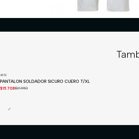
Tamb
469
|
-28%
OFF
PANTALON SOLDADOR SICURO CUERO T/XL
Disponible a pedido
$15.708
$21.950