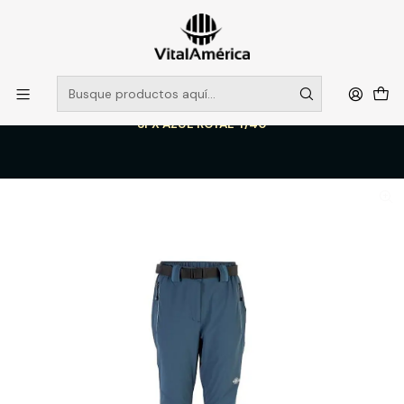
POR SISTEMA FRONTAL SOLO RETIROS EN TIENDA, DESDE
MUCHAS GRACIAS +569 5956 2237
Leer más
Inicio
Catálogo
VESTIMENTA TECNICA Y CORPORATIVA
PANTALONES DE TRABAJO
PANTALON OUTWORK RIPSTOP ACACIO MUJER 90% NYLON 10%
SPX AZUL ROYAL T/40