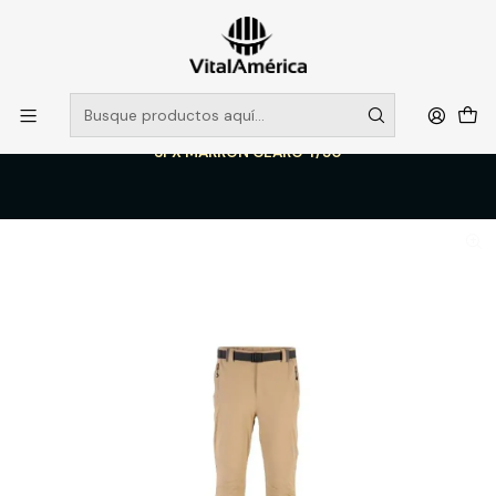
POR SISTEMA FRONTAL SOLO RETIROS EN TIENDA, DESDE
MUCHAS GRACIAS +569 5956 2237
Leer más
Inicio
Catálogo
VESTIMENTA TECNICA Y CORPORATIVA
PANTALONES DE TRABAJO
PANTALON OUTWORK RIPSTOP ACACIO HOMBRE 90% NYLON 10%
SPX MARRON CLARO T/50