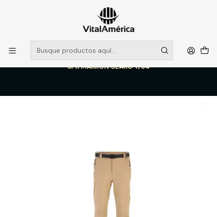
POR SISTEMA FRONTAL SOLO RETIROS EN TIENDA, DESDE
MUCHAS GRACIAS +569 5956 2237
Leer más
Inicio
Catálogo
VESTIMENTA TECNICA Y CORPORATIVA
PANTALONES DE TRABAJO
PANTALON OUTWORK RIPSTOP ACACIO HOMBRE 90% NYLON 10%
SPX MARRON CLARO T/54