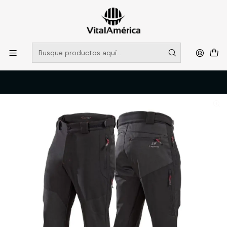
POR SISTEMA FRONTAL SOLO RETIROS EN TIENDA, DESDE
MUCHAS GRACIAS +569 5956 2237
Leer más
Inicio
Catálogo
VESTIMENTA TECNICA Y CORPORATIVA
PANTALONES DE TRABAJO
PANTALON LAMINADO LEGEND ALTITUDE, NEGRO, S, LEGEND