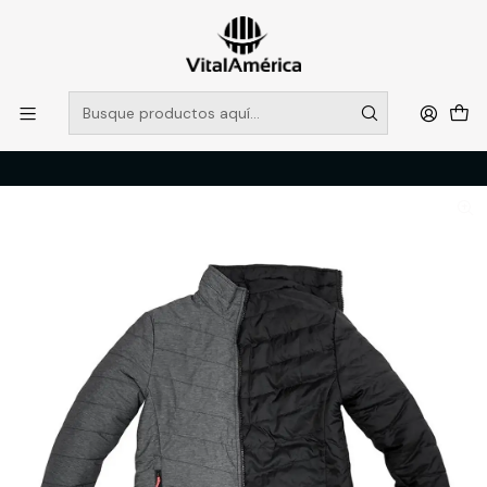
POR SISTEMA FRONTAL SOLO RETIROS EN TIENDA, DESDE
MUCHAS GRACIAS +569 5956 2237
Leer más
Inicio
Catálogo
VESTIMENTA TECNICA Y CORPORATIVA
PARKAS
NEW PARKA LE BLANC VARON LEGEND, NEGRO, XL, LEGEND