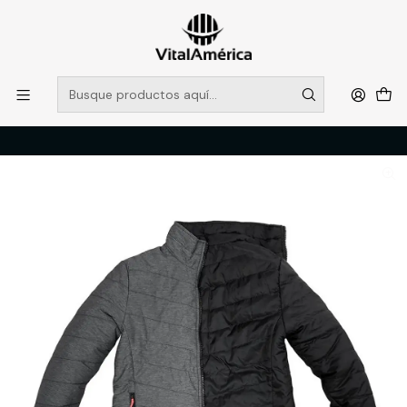
POR SISTEMA FRONTAL SOLO RETIROS EN TIENDA, DESDE
MUCHAS GRACIAS +569 5956 2237
Leer más
Inicio
Catálogo
VESTIMENTA TECNICA Y CORPORATIVA
PARKAS
NEW PARKA LE BLANC VARON LEGEND, NEGRO, L, LEGEND