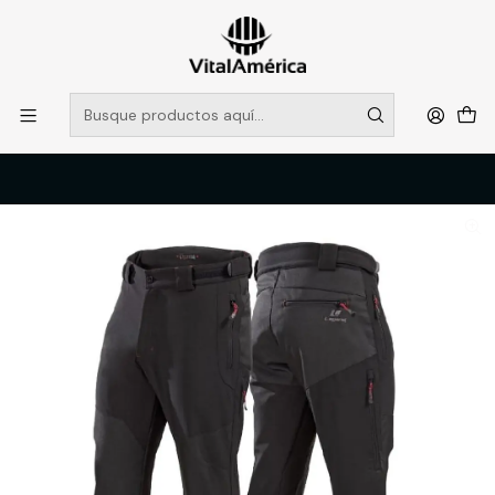
POR SISTEMA FRONTAL SOLO RETIROS EN TIENDA, DESDE
MUCHAS GRACIAS +569 5956 2237
Leer más
Inicio
Catálogo
VESTIMENTA TECNICA Y CORPORATIVA
PANTALONES DE TRABAJO
PANTALON LAMINADO LEGEND ALTITUDE, NEGRO, L, LEGEND