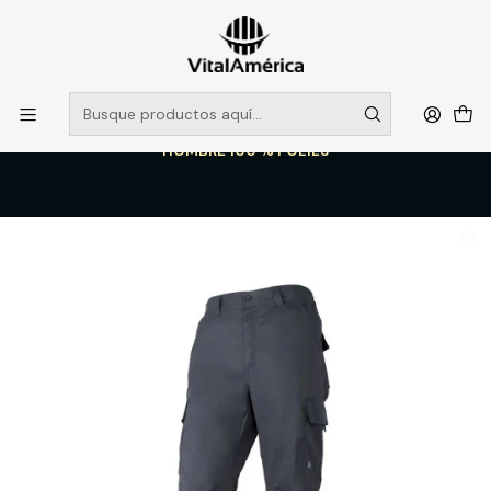
POR SISTEMA FRONTAL SOLO RETIROS EN TIENDA, DESDE
MUCHAS GRACIAS +569 5956 2237
Leer más
Inicio
Catálogo
VESTIMENTA TECNICA Y CORPORATIVA
PANTALONES DE TRABAJO
PANTALON CARGO GABARDINA AZUL T/2XL PRACTICAL LINE
HOMBRE 100 % POLIES