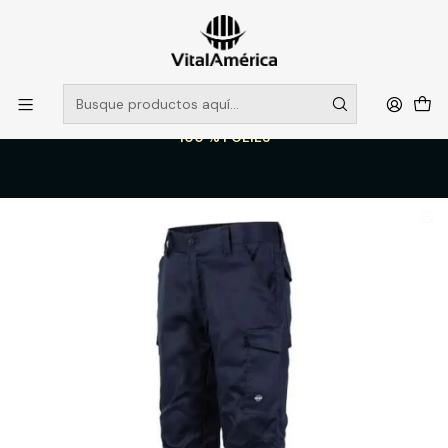
POR SISTEMA FRONTAL SOLO RETIROS EN TIENDA, DESDE
MUCHAS GRACIAS +569 5956 2237
Leer más
Inicio
Catálogo
VESTIMENTA TECNICA Y CORPORATIVA
PANTALONES DE TRABAJO
PANTALON CARGO GABARDINA AZUL T/M PRACTICAL LINE HOMBRE
100 % POLIES