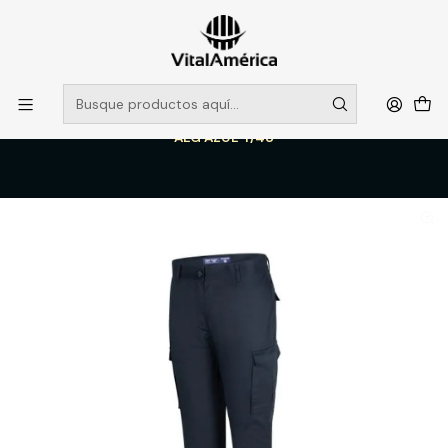
POR SISTEMA FRONTAL SOLO RETIROS EN TIENDA, DESDE
MUCHAS GRACIAS +569 5956 2237
Leer más
Inicio
Catálogo
VESTIMENTA TECNICA Y CORPORATIVA
PANTALONES DE TRABAJO
PANTALON CARGO CLASSIC NEW EDITION MUJER 65% POLY 35%
ALG AZUL T/48