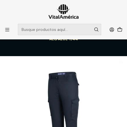
POR SISTEMA FRONTAL SOLO RETIROS EN TIENDA, DESDE
MUCHAS GRACIAS +569 5956 2237
Leer más
Inicio
Catálogo
VESTIMENTA TECNICA Y CORPORATIVA
PANTALONES DE TRABJAO
PANTALON CARGO CLASSIC NEW EDITION MUJER 65% POLY 35%
ALG AZUL T/44