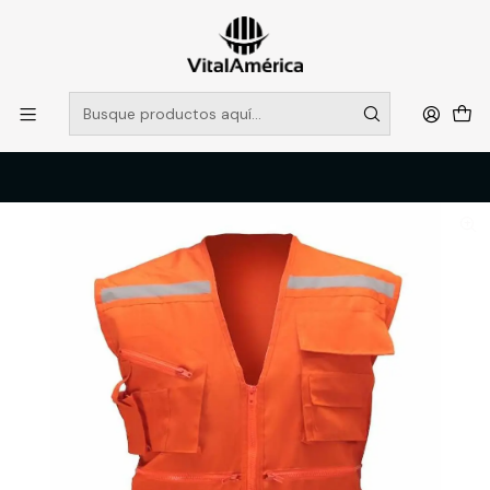
POR SISTEMA FRONTAL SOLO RETIROS EN TIENDA, DESDE
MUCHAS GRACIAS +569 5956 2237
Leer más
Inicio
Catálogo
VESTIMENTA TECNICA Y CORPORATIVA
OVEROLES Y CHALECOS GEOLOGOS
GEOLOGO POPLIN NARANJO BLACK BULL T/L