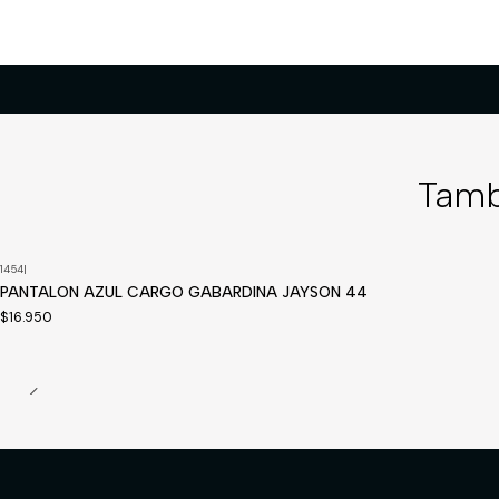
Tamb
1454
|
Disponible a pedido
PANTALON AZUL CARGO GABARDINA JAYSON 44
$16.950