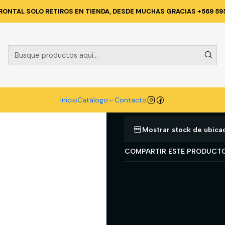
ECNICA Y CORPORATIVA
PANTALONES DE TRABAJO
PANTALON AZU
RONTAL SOLO RETIROS EN TIENDA, DESDE MUCHAS GRACIAS +569 59
|
PANTALON A
JAYSON 42
Agregar a la lista d
Inicio
Catálogo
Contacto
Mostrar stock de ubica
COMPARTIR ESTE PRODUCT