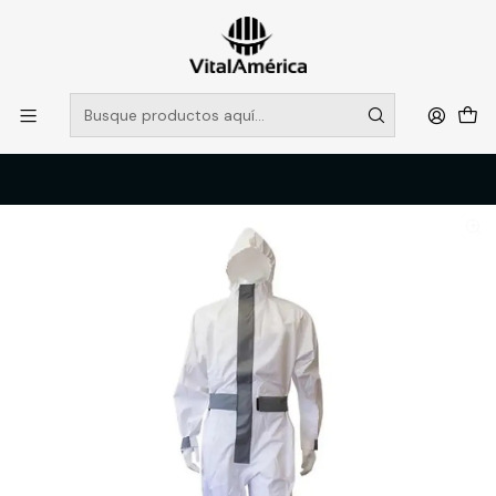
POR SISTEMA FRONTAL SOLO RETIROS EN TIENDA, DESDE
MUCHAS GRACIAS +569 5956 2237
Leer más
Inicio
Catálogo
VESTIMENTA TECNICA Y CORPORATIVA
OVEROLES Y CHALECOS GEOLOGOS
OVEROL FUMIGACION LEGEND, BLANCO, XXL, LEGEND