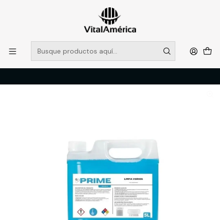
POR SISTEMA FRONTAL SOLO RETIROS EN TIENDA, DESDE
MUCHAS GRACIAS +569 5956 2237
Leer más
Inicio
Catálogo
LIMPIEZA E HIGENE INDUSTRIAL
PRODUCTOS DE LIMPIEZA
LIMPIA VIDRIOS 5LT