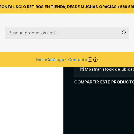
EZA E HIGENE INDUSTRIAL
PRODUCTOS DE LIMPIEZA
LIMPIA VIDRI
RONTAL SOLO RETIROS EN TIENDA, DESDE MUCHAS GRACIAS +569 59
|
LIMPIA VIDR
Agregar a la lista d
Inicio
Catálogo
Contacto
Mostrar stock de ubica
COMPARTIR ESTE PRODUCT