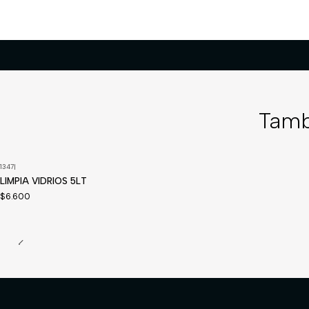
Tamb
1347
|
Disponible a pedido
LIMPIA VIDRIOS 5LT
$6.600