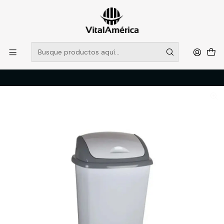
POR SISTEMA FRONTAL SOLO RETIROS EN TIENDA, DESDE
MUCHAS GRACIAS +569 5956 2237
Leer más
Inicio
Catálogo
LIMPIEZA E HIGENE INDUSTRIAL
ACCESORIOS DE LIMPIEZA
BASURERO TAPA VAIVEN 15 LT GRIS