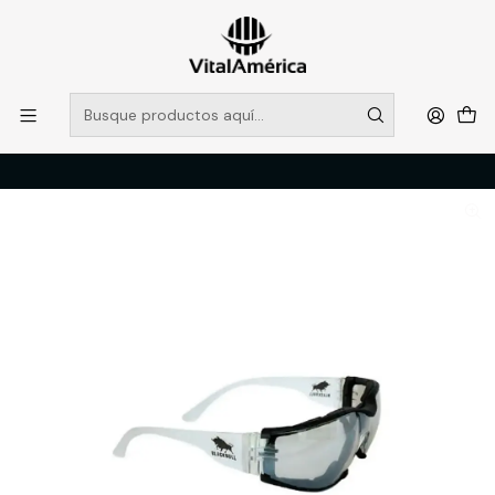
POR SISTEMA FRONTAL SOLO RETIROS EN TIENDA, DESDE
MUCHAS GRACIAS +569 5956 2237
Leer más
Inicio
Catálogo
PROTECCION PERSONAL
LENTES
LENTE BLACK BULL B3000 PRO CLARO