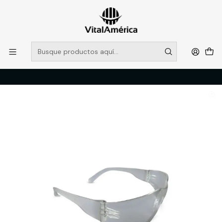
POR SISTEMA FRONTAL SOLO RETIROS EN TIENDA, DESDE
MUCHAS GRACIAS +569 5956 2237
Leer más
Inicio
Catálogo
PROTECCION PERSONAL
LENTES
LENTE BLACK BULL B200 GRIS