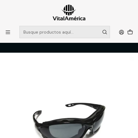
POR SISTEMA FRONTAL SOLO RETIROS EN TIENDA, DESDE
MUCHAS GRACIAS +569 5956 2237
Leer más
Inicio
Catálogo
PROTECCION PERSONAL
LENTES
LENTE BLACK BULL PRO DUAL YORK, GRIS, S/TALLA LEGEND