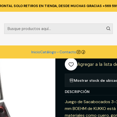
ERIA
HERRAMIENTAS MANUALES
JGO. SACABOCADOS 3-20MM. ''B
RONTAL SOLO RETIROS EN TIENDA, DESDE MUCHAS GRACIAS +569 59
|
JGO. SACABO
(JLB320) - 
A
Inicio
Catálogo
Contacto
Cantidad
Agregar a la lista d
Mostrar stock de ubica
DESCRIPCIÓN
Juego de Sacabocados 3–
mm BOEHM de KUKKO está di
materiales como cuero, goma