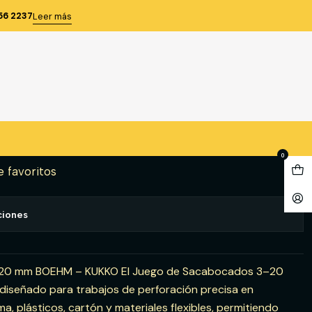
OEHM'' (JLB320) - KUKKO
56 2237
Leer más
CADOS 3-20MM. ''BOEHM''
KUKKO
gregar al Carro
Comprar ahora
0
e favoritos
ciones
20 mm BOEHM – KUKKO El Juego de Sacabocados 3–20
señado para trabajos de perforación precisa en
, plásticos, cartón y materiales flexibles, permitiendo