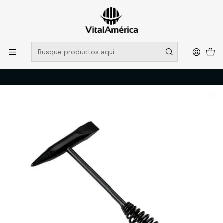
POR SISTEMA FRONTAL SOLO RETIROS EN TIENDA, DESDE
MUCHAS GRACIAS +569 5956 2237
Leer más
Inicio
Catálogo
FERRETERIA
HERRAMIENTAS MANUALES
MARTILLO PICASAL 18 oz (6105990) SMART