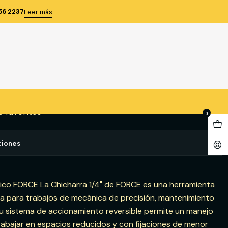
L (80224) FORCE
56 2237
Leer más
/4 M/METAL (80224) FORCE
gregar al Carro
Comprar ahora
e favoritos
0
ciones
ico FORCE La Chicharra 1/4" de FORCE es una herramienta
a para trabajos de mecánica de precisión, mantenimiento
 Su sistema de accionamiento reversible permite un manejo
a trabajar en espacios reducidos y con fijaciones de menor