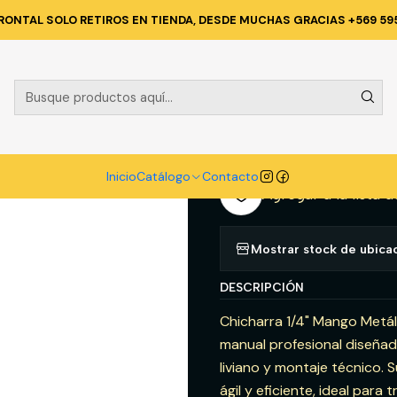
FERRETERIA
HERRAMIENTAS MANUALES
CHICHARRA 1/4 M/META
RONTAL SOLO RETIROS EN TIENDA, DESDE MUCHAS GRACIAS +569 59
|
CHICHARRA 1
A
Cantidad
Inicio
Catálogo
Contacto
Agregar a la lista d
Mostrar stock de ubica
DESCRIPCIÓN
Chicharra 1/4" Mango Metál
manual profesional diseñad
liviano y montaje técnico.
ágil y eficiente, ideal par