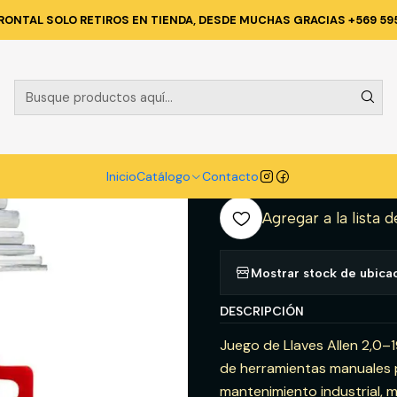
FERRETERIA
HERRAMIENTAS MANUALES
JGO. LLAVES ALLEN 2.0-19 
RONTAL SOLO RETIROS EN TIENDA, DESDE MUCHAS GRACIAS +569 59
|
JGO. LLAVES 
(5137)
A
Inicio
Catálogo
Contacto
Cantidad
Agregar a la lista d
Mostrar stock de ubica
DESCRIPCIÓN
Juego de Llaves Allen 2,0–
de herramientas manuales 
mantenimiento industrial, m