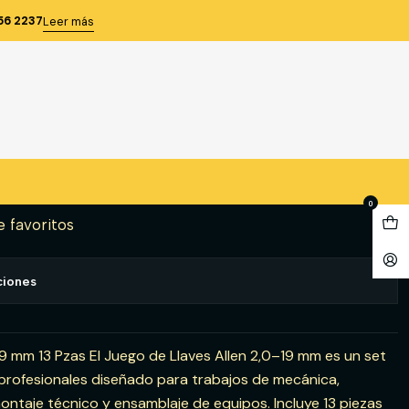
MM. 13 PZAS. (5137)
56 2237
Leer más
ALLEN 2.0-19 MM. 13 PZAS.
gregar al Carro
Comprar ahora
0
e favoritos
ciones
19 mm 13 Pzas El Juego de Llaves Allen 2,0–19 mm es un set
profesionales diseñado para trabajos de mecánica,
ontaje técnico y ensamblaje de equipos. Incluye 13 piezas