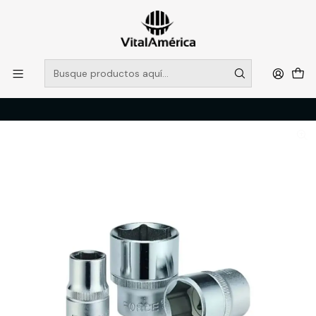
POR SISTEMA FRONTAL SOLO RETIROS EN TIENDA, DESDE
MUCHAS GRACIAS +569 5956 2237
Leer más
Inicio
Catálogo
FERRETERIA
HERRAMIENTAS MANUALES
DADO 1/2 DE 24 MM. HEXAGONAL (54524) FORCE