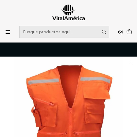
POR SISTEMA FRONTAL SOLO RETIROS EN TIENDA, DESDE
MUCHAS GRACIAS +569 5956 2237
Leer más
Inicio
Catálogo
VESTIMENTA TECNICA Y CORPORATIVA
OVEROLES Y CHALECOS GEOLOGOS
GEOLOGO POPLIN NARANJO BLACK BULL T/2XL