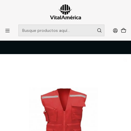
POR SISTEMA FRONTAL SOLO RETIROS EN TIENDA, DESDE
MUCHAS GRACIAS +569 5956 2237
Leer más
Inicio
Catálogo
VESTIMENTA TECNICA Y CORPORATIVA
OVEROLES Y CHALECOS GEOLOGOS
GEOLOGO POPLIN ROJO BLACK BULL T/XL