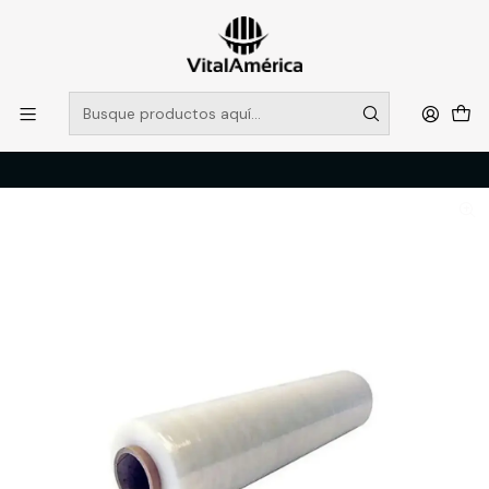
POR SISTEMA FRONTAL SOLO RETIROS EN TIENDA, DESDE
MUCHAS GRACIAS +569 5956 2237
Leer más
Inicio
Catálogo
LIMPIEZA E HIGENE INDUSTRIAL
ACCESORIOS DE LIMPIEZA
FILM PLASTICO 300 MTS