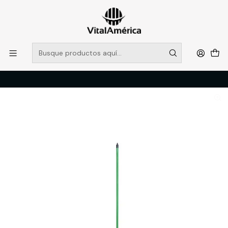
POR SISTEMA FRONTAL SOLO RETIROS EN TIENDA, DESDE
MUCHAS GRACIAS +569 5956 2237
Leer más
Inicio
Catálogo
LIMPIEZA E HIGENE INDUSTRIAL
ACCESORIOS DE LIMPIEZA
ESCOBA PLASTICO GENERICA