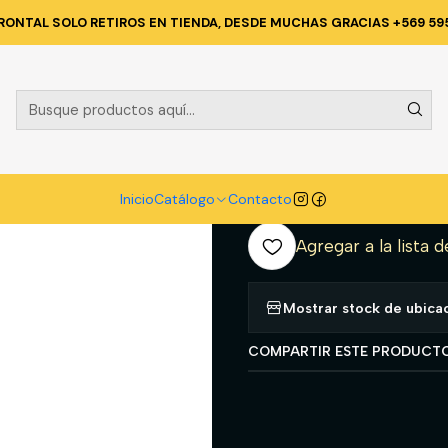
ENE INDUSTRIAL
DISPENSADOR
DISPENSADOR TOALLA DE PAPEL J
RONTAL SOLO RETIROS EN TIENDA, DESDE MUCHAS GRACIAS +569 59
|
DISPENSADO
250 MTS ABS
A
Inicio
Catálogo
Contacto
Cantidad
Agregar a la lista d
Mostrar stock de ubica
COMPARTIR ESTE PRODUCT