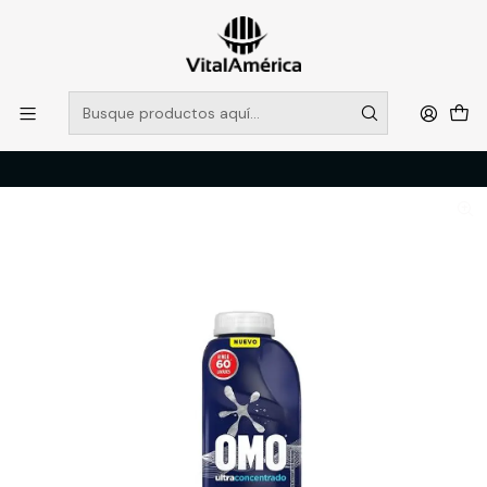
POR SISTEMA FRONTAL SOLO RETIROS EN TIENDA, DESDE
MUCHAS GRACIAS +569 5956 2237
Leer más
Inicio
Catálogo
LIMPIEZA E HIGENE INDUSTRIAL
PRODUCTOS DE LIMPIEZA
DETERGENTE OMO PARA DILUIR 3 LTS