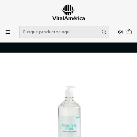
POR SISTEMA FRONTAL SOLO RETIROS EN TIENDA, DESDE
MUCHAS GRACIAS +569 5956 2237
Leer más
Inicio
Catálogo
SEGURIDAD INDUSTRIAL
PROTECCION GENERAL
ALCOHOL GEL 1 LITRO