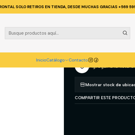
go
LIMPIEZA E HIGENE INDUSTRIAL
PRODUCTOS DE LIMPIEZA
LYS
RONTAL SOLO RETIROS EN TIENDA, DESDE MUCHAS GRACIAS +569 59
|
LYSOFORM 4
A
Cantidad
Inicio
Catálogo
Contacto
Agregar a la lista d
Mostrar stock de ubica
COMPARTIR ESTE PRODUCT