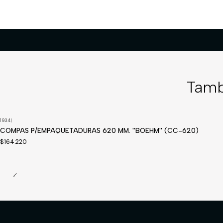
Tamb
1934
|
Disponible a pedido
COMPAS P/EMPAQUETADURAS 620 MM. ''BOEHM'' (CC-620)
$164.220