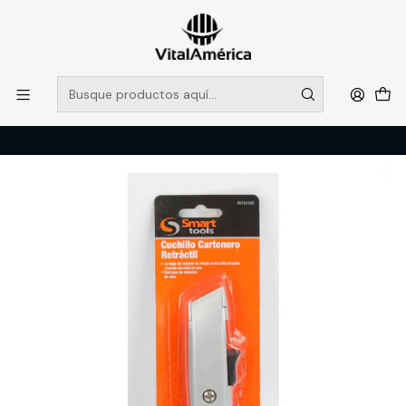
POR SISTEMA FRONTAL SOLO RETIROS EN TIENDA, DESDE
MUCHAS GRACIAS +569 5956 2237
Leer más
Inicio
Catálogo
FERRETERIA
HERRAMIENTAS MANUALES
CUCHILLO CARTONERO RETRACTIL ALUMINIO M/GOMA SMART