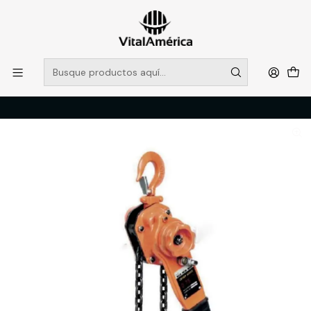
POR SISTEMA FRONTAL SOLO RETIROS EN TIENDA, DESDE
MUCHAS GRACIAS +569 5956 2237
Leer más
Inicio
Catálogo
SEGURIDAD INDUSTRIAL
IZAJE Y SUJECION
TECLE VTL KIT-II PALANCA 6 TON 1,5 MT