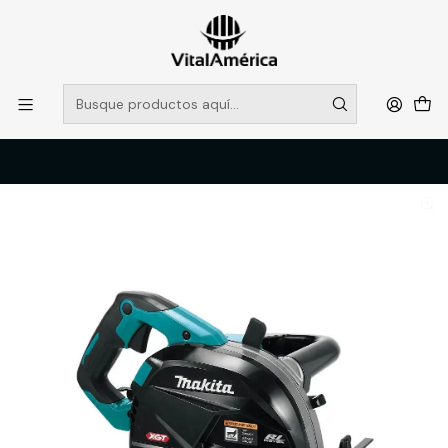
POR SISTEMA FRONTAL SOLO RETIROS EN TIENDA, DESDE
MUCHAS GRACIAS +569 5956 2237
Leer más
Inicio
Catálogo
FERRETERIA
EQUIPOS MAKITA
KIT CORTADORA DE METAL 185mm INALAMBRICA 40v XGT + 1 BAT
5Ah + Carg CS002T101 MAKITA