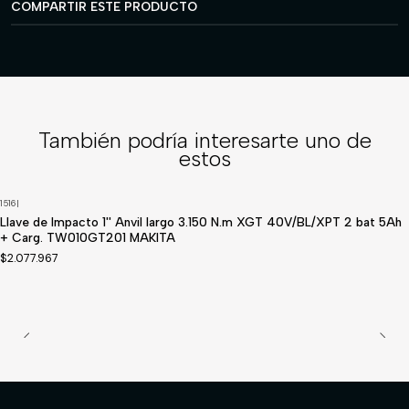
COMPARTIR ESTE PRODUCTO
También podría interesarte uno de
estos
1516
|
Disponible a pedido
Llave de Impacto 1'' Anvil largo 3.150 N.m XGT 40V/BL/XPT 2 bat 5Ah
+ Carg. TW010GT201 MAKITA
$2.077.967