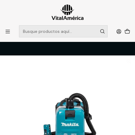
POR SISTEMA FRONTAL SOLO RETIROS EN TIENDA, DESDE
MUCHAS GRACIAS +569 5956 2237
Leer más
Inicio
Catálogo
FERRETERIA
EQUIPOS MAKITA
Aspiradora mochila/2Lt/18kPa/AWS/Hepa/BL/S-bat-carg
VC009GZ MAKITA