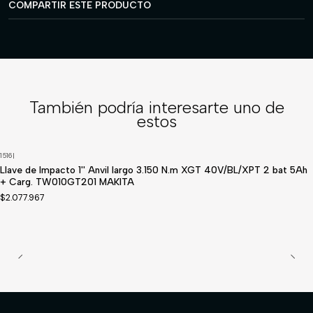
COMPARTIR ESTE PRODUCTO
También podría interesarte uno de
estos
1516
|
Disponible a pedido
Llave de Impacto 1'' Anvil largo 3.150 N.m XGT 40V/BL/XPT 2 bat 5Ah
+ Carg. TW010GT201 MAKITA
$2.077.967