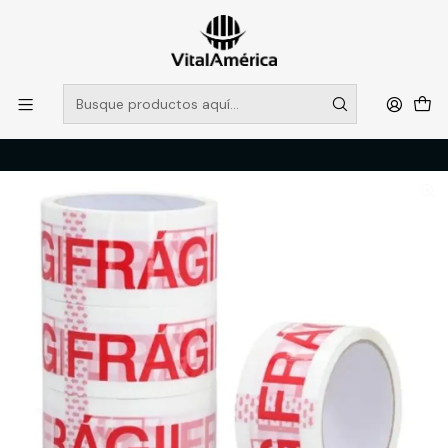
POR SISTEMA FRONTAL SOLO RETIROS EN TIENDA, DESDE
MUCHAS GRACIAS +569 5956 2237
Leer más
Inicio
Catálogo
FERRETERIA
EMBALAJES
CINTA DE EMBALAJE FRAGIL 48MM 40M