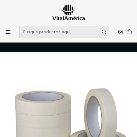
POR SISTEMA FRONTAL SOLO RETIROS EN TIENDA, DESDE
MUCHAS GRACIAS +569 5956 2237
Leer más
Inicio
Catálogo
FERRETERIA
EMBALAJES
CINTA PAPEL MASKING TAPE 24MM 40M