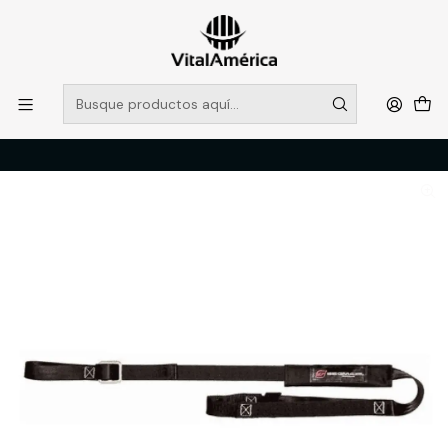
POR SISTEMA FRONTAL SOLO RETIROS EN TIENDA, DESDE
MUCHAS GRACIAS +569 5956 2237
Leer más
Inicio
Catálogo
SEGURIDAD INDUSTRIAL
TRABAJO EN ALTURA
CINTA ANTITRAUMA 41503072